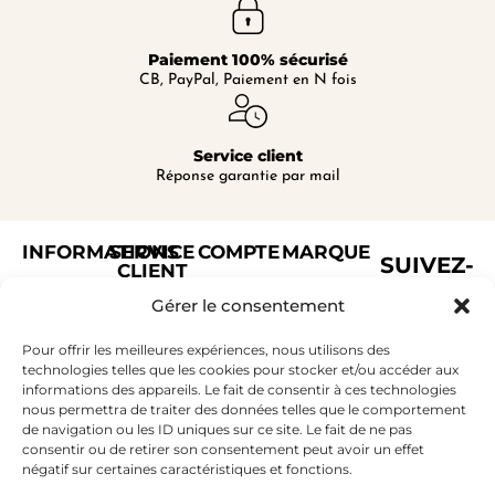
Paiement 100% sécurisé
CB, PayPal, Paiement en N fois
Service client
Réponse garantie par mail
INFORMATIONS
SERVICE
COMPTE
MARQUE
SUIVEZ-
CLIENT
NOUS !
Livraisons
Se
Qui
Prendre
Gérer le consentement
Conditions
connecter
sommes-
Contact
générales
Mon
nous
Pour offrir les meilleures expériences, nous utilisons des
Questions
de vente
compte
Nos
technologies telles que les cookies pour stocker et/ou accéder aux
Mentions
Fréquentes
Suivre
boutiques
informations des appareils. Le fait de consentir à ces technologies
légales
RESTEZ
(FAQ)
nous permettra de traiter des données telles que le comportement
mes
INFORMÉ
de navigation ou les ID uniques sur ce site. Le fait de ne pas
commandes
consentir ou de retirer son consentement peut avoir un effet
Faire un
négatif sur certaines caractéristiques et fonctions.