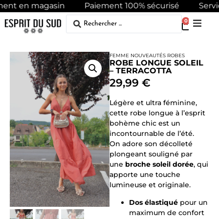
ment en magasin
Paiement 100% sécurisé
Servic
0
ACCUEIL
/
FEMME
/
ROBES
/ ROBE LONGUE SOLEIL –
TERRACOTTA
FEMME
NOUVEAUTÉS
ROBES
ROBE LONGUE SOLEIL
– TERRACOTTA
29,99
€
Légère et ultra féminine,
cette robe longue à l’esprit
bohème chic est un
incontournable de l’été.
On adore son décolleté
plongeant souligné par
une
broche soleil dorée
, qui
apporte une touche
lumineuse et originale.
Dos élastiqué
pour un
maximum de confort