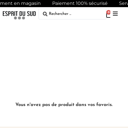
Mes favoris
tement en magasin
Paiement 100% sécurisé
Serv
0
Vous n'avez pas de produit dans vos favoris.