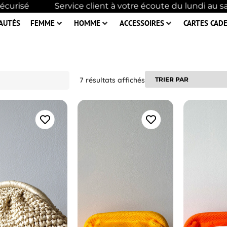
curisé
Service client à votre écoute du lundi au s
AUTÉS
FEMME
HOMME
ACCESSOIRES
CARTES CAD
7 résultats affichés