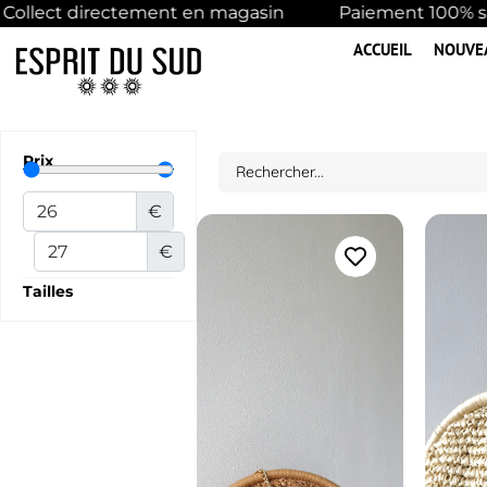
 Collect directement en magasin
Paiement 100% sé
ACCUEIL
NOUVE
Prix
€
€
Tailles