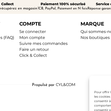
 Collect
Paiement 100% sécurisé
Service 
récupérez en magasin !
CB, PayPal, Paiement en N fois
Réponse garant
COMPTE
MARQUE
Se connecter
Qui sommes-n
s (FAQ)
Mon compte
Nos boutiques
Suivre mes commandes
Faire un retour
Click & Collect
CYL&COM
Propulsé par
Pour offrir
les cookies
consentir à
comportemen
consentir o